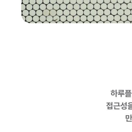
하루플
접근성을
만