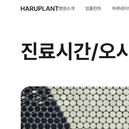
병원소개
임플란트
하루네이
하루플란트 소개
임플란트 살펴보기
심미보철 살펴보기
변성만 원장의 임플
의료진 소개
전체 임플란트
하루네이트
치료후기
진료시간/오
층별안내
올온엑스 전체 임플
시니어 하루네이트
전후사진
진료시간/오시는길
무절개 임플란트
인증 및 수상
하루플라즈마 임플
수면 임플란트
뼈이식 임플란트