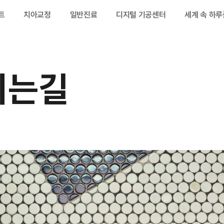
트
치아교정
일반진료
디지털 기공센터
세계 속 하
란트 케이스
시는길
란트
란트