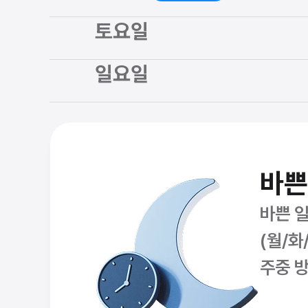
토요일
일요일
바쁜
바쁜 일
(월/화
주중 