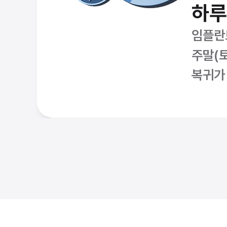
하루
임플란
주말(
복귀가