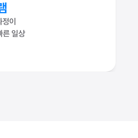
램
과정이
빠른 일상