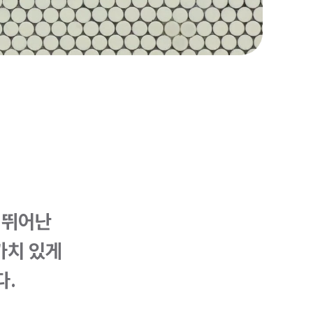
 뛰어난
가치 있게
다.