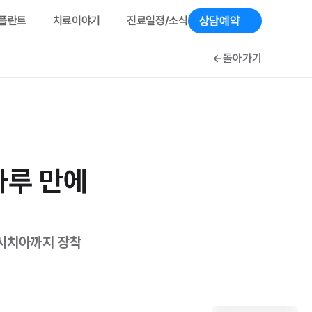
상담예약 
루플란트
치료이야기
진료일정/소식
←
돌아가기
하루 만에 
시치아까지 장착 