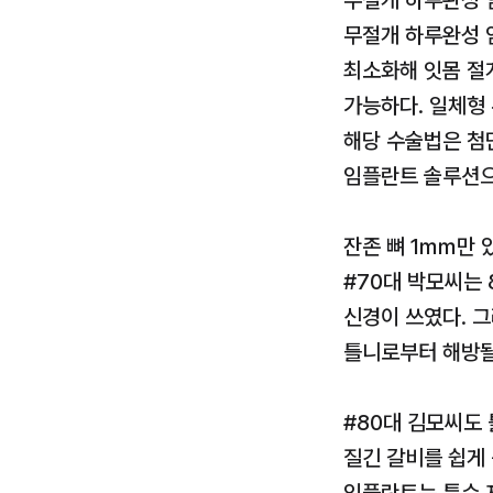
무절개 하루완성
무절개 하루완성 
최소화해 잇몸 절
가능하다. 일체형 
해당 수술법은 첨
임플란트 솔루션으
잔존 뼈 1㎜만 
#70대 박모씨는 
신경이 쓰였다. 
틀니로부터 해방될
#80대 김모씨도
질긴 갈비를 쉽게 